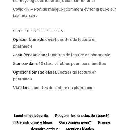
Le recyclage des lunettes, c’est maintenant !
Covid-19 – Port du masque : comment éviter la buée sur
les lunettes ?
Commentaires récents
OpticienNomade
dans
Lunettes de lecture en
pharmacie
Jean Renaud
dans
Lunettes de lecture en pharmacie
Stancev
dans
10 stars célèbres pour leurs lunettes
OpticienNomade
dans
Lunettes de lecture en
pharmacie
VAC
dans
Lunettes de lecture en pharmacie
Lunettes de sécurité
Recycler les lunettes de sécurité
Filtre anti lumière bleue
Qui sommes nous?
Presse
Glossaire optique
Mentions légales