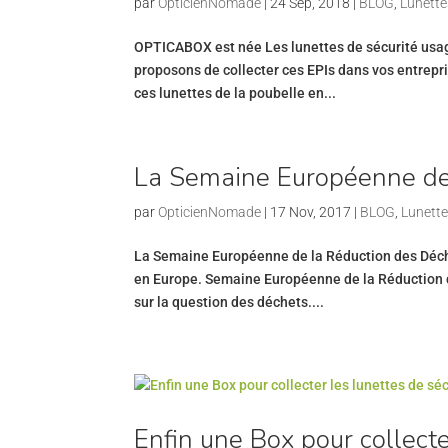
par
OpticienNomade
|
24 Sep, 2018
|
BLOG
,
Lunette
OPTICABOX est née Les lunettes de sécurité usagé
proposons de collecter ces EPIs dans vos entrep
ces lunettes de la poubelle en...
La Semaine Européenne de
par
OpticienNomade
|
17 Nov, 2017
|
BLOG
,
Lunette
La Semaine Européenne de la Réduction des Déche
en Europe. Semaine Européenne de la Réduction d
sur la question des déchets....
Enfin une Box pour collecte