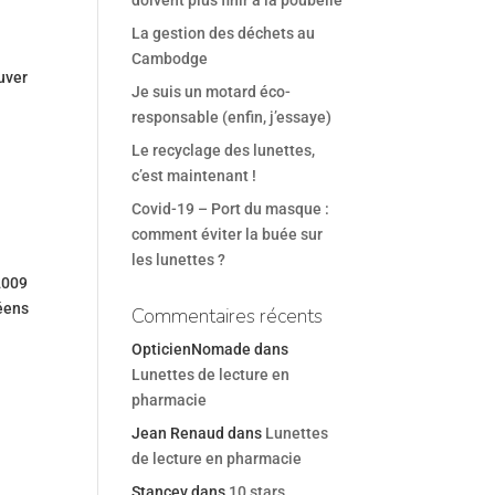
doivent plus finir à la poubelle
La gestion des déchets au
Cambodge
uver
Je suis un motard éco-
responsable (enfin, j’essaye)
Le recyclage des lunettes,
c’est maintenant !
Covid-19 – Port du masque :
comment éviter la buée sur
les lunettes ?
2009
péens
Commentaires récents
OpticienNomade
dans
Lunettes de lecture en
pharmacie
Jean Renaud
dans
Lunettes
de lecture en pharmacie
Stancev
dans
10 stars