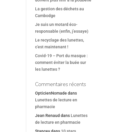
doivent plus finir à la poubelle
La gestion des déchets au
Cambodge
Je suis un motard éco-
responsable (enfin, j’essaye)
Le recyclage des lunettes,
c’est maintenant !
Covid-19 – Port du masque :
comment éviter la buée sur
les lunettes ?
Commentaires récents
OpticienNomade
dans
Lunettes de lecture en
pharmacie
Jean Renaud
dans
Lunettes
de lecture en pharmacie
Stancev
dans
10 stars