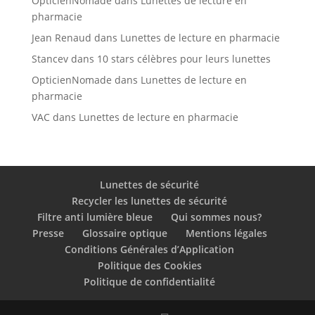
OpticienNomade
dans
Lunettes de lecture en
pharmacie
Jean Renaud
dans
Lunettes de lecture en pharmacie
Stancev
dans
10 stars célèbres pour leurs lunettes
OpticienNomade
dans
Lunettes de lecture en
pharmacie
VAC
dans
Lunettes de lecture en pharmacie
Lunettes de sécurité
Recycler les lunettes de sécurité
Filtre anti lumière bleue
Qui sommes nous?
Presse
Glossaire optique
Mentions légales
Conditions Générales d’Application
Politique des Cookies
Politique de confidentialité