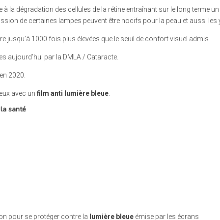
e à la dégradation des cellules de la rétine entraînant sur le long terme un
ssion de certaines lampes peuvent être nocifs pour la peau et aussi les 
ière jusqu’à 1000 fois plus élevées que le seuil de confort visuel admis.
es aujourd’hui par la DMLA / Cataracte.
 en 2020.
 yeux avec un
film anti lumière bleue
.
 la santé
n pour se protéger contre la
lumière bleue
émise par les écrans