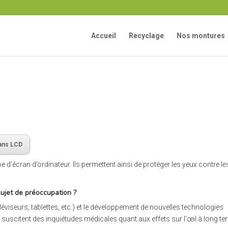
Accueil
Recyclage
Nos montures
rans LCD
e d’écran d’ordinateur. Ils permettent ainsi de protéger les yeux contre le
 sujet de préoccupation ?
léviseurs, tablettes, etc.) et le développement de nouvelles technologies
scitent des inquiétudes médicales quant aux effets sur l’œil à long te