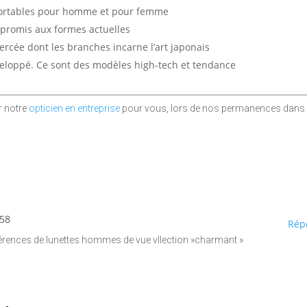
nfortables pour homme et pour femme
mpromis aux formes actuelles
ercée dont les branches incarne l’art japonais
éveloppé. Ce sont des modèles high-tech et tendance
r notre
opticien en entreprise
pour vous, lors de nos permanences dans
:58
Rép
férences de lunettes hommes de vue vllection »charmant »