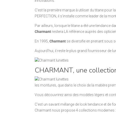
innovations.
C’est la première marque à utiliser du titane pour
PERFECTION, il s’installe comme leader de la montu
Par ailleurs, lorsque le titane a été une tendance 
Charmant
restera LA référence auprès des opticie
En 1995,
Charmant
se diversifie en prenant sous 
Aujourd’hui, il reste le plus grand fournisseur de l
CHARMANT, une collectio
les montures, que dans le choix de la matière prem
Vous découvrirez ainsi des modèles légers et con
C’est un savant mélange de look tendance et de fonc
Charmant nous propose 4 collections modernes 