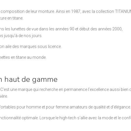
 la composition de leur monture. Ainsi en 1987, avec la collection TITANI
re en titane.
dans les lunettes de vue dans les années 90 et début des années 2000,
ns jusqu’à de nos jours.
son aile des marques sous licence.
unettes en titane au monde.
n haut de gamme
C’est une marque qui recherche en permanence l’excellence aussi bien
ière.
fortables pour homme et pour femme amateurs de qualité et d’élégance
tionnalité optimale. Lorsque le high-tech s’allie avec la mode et le conf
: