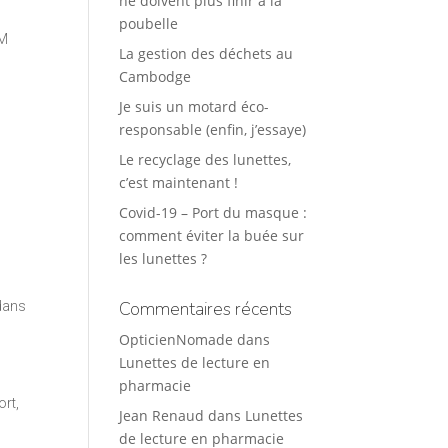
ne doivent plus finir à la
poubelle
UM
La gestion des déchets au
Cambodge
Je suis un motard éco-
responsable (enfin, j’essaye)
Le recyclage des lunettes,
c’est maintenant !
Covid-19 – Port du masque :
comment éviter la buée sur
les lunettes ?
Commentaires récents
 dans
OpticienNomade
dans
Lunettes de lecture en
.
pharmacie
ort,
Jean Renaud
dans
Lunettes
de lecture en pharmacie