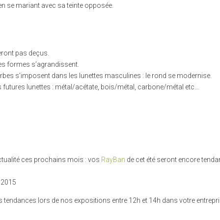
n en se mariant avec sa teinte opposée.
eront pas deçus.
les formes s’agrandissent.
rbes s’imposent dans les lunettes masculines : le rond se modernise.
futures lunettes : métal/acétate, bois/métal, carbone/métal etc…
ctualité ces prochains mois : vos
RayBan
de cet été seront encore tend
s 2015
s tendances lors de nos expositions entre 12h et 14h dans votre entrepri