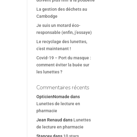
doivent plus finir à la poubelle
La gestion des déchets au
Cambodge
Je suis un motard éco-
responsable (enfin, j’essaye)
Le recyclage des lunettes,
c’est maintenant !
Covid-19 – Port du masque :
comment éviter la buée sur
les lunettes ?
Commentaires récents
OpticienNomade
dans
Lunettes de lecture en
pharmacie
Jean Renaud
dans
Lunettes
de lecture en pharmacie
Stancev
dans
10 stars